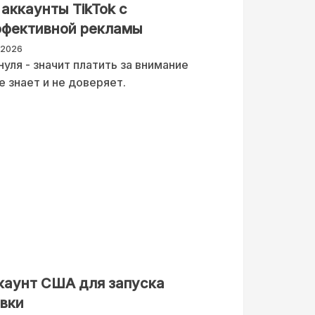
аккаунты TikTok с
ффективной рекламы
-2026
нуля - значит платить за внимание
е знает и не доверяет.
ккаунт США для запуска
вки